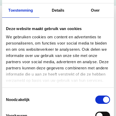
Toestemming
Details
Over
1 result found
Search term:
"42064045/"
Deze website maakt gebruik van cookies
We gebruiken cookies om content en advertenties te
Samtosha.me
personaliseren, om functies voor social media te bieden
en om ons websiteverkeer te analyseren. Ook delen we
Main branch
Active
informatie over uw gebruik van onze site met onze
42064045
KVK
partners voor social media, adverteren en analyse. Deze
000065677323
BRANCH
Commissaris Van Voorst tot Voorstlaan, 's-
partners kunnen deze gegevens combineren met andere
Hertogenbosch
informatie die u aan ze heeft verstrekt of die ze hebben
verzameld op basis van uw gebruik van hun services.
Order now
Toestemmingsselectie
Noodzakelijk
Can't find what you're looking for?
Voorkeuren