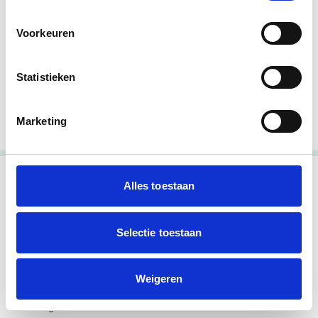
Kein passendes Ergebnis dabei?
Verfeinern Sie Ihre Suche mit diesen Tipps:
Voorkeuren
Überprüfen Sie die Schreibweise des
Firmennamens
Versuchen Sie einen kürzeren Suchbegriff
Statistieken
Nach KVK-Nummer suchen (8 Ziffern)
Lassen Sie den Ortsnamen weg
Marketing
Alles toestaan
Allgemeine
Selectie toestaan
Geschäftsbedingungen
Preise
Datenschutzerklärung
FAQ
Weigeren
Haftungsausschluss
Kontakt