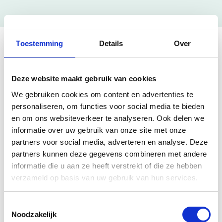
Toestemming
Details
Over
1 Ergebnis gefunden
Suchbegriff:
"42064045/"
Deze website maakt gebruik van cookies
Samtosha.me
We gebruiken cookies om content en advertenties te
personaliseren, om functies voor social media te bieden
Hauptniederlassung
Aktiv
en om ons websiteverkeer te analyseren. Ook delen we
42064045
KVK
informatie over uw gebruik van onze site met onze
000065677323
NIEDERLASSUNG
partners voor social media, adverteren en analyse. Deze
Commissaris Van Voorst tot Voorstlaan, 's-
partners kunnen deze gegevens combineren met andere
Hertogenbosch
informatie die u aan ze heeft verstrekt of die ze hebben
Jetzt bestellen
verzameld op basis van uw gebruik van hun services.
Toestemmingsselectie
Noodzakelijk