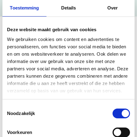
Toestemming
Details
Over
1 resultado encontrado
Deze website maakt gebruik van cookies
Término de búsqueda:
"42064045/"
We gebruiken cookies om content en advertenties te
personaliseren, om functies voor social media te bieden
en om ons websiteverkeer te analyseren. Ook delen we
Samtosha.me
informatie over uw gebruik van onze site met onze
Sede principal
Activo
partners voor social media, adverteren en analyse. Deze
partners kunnen deze gegevens combineren met andere
42064045
KVK
informatie die u aan ze heeft verstrekt of die ze hebben
000065677323
SUCURSAL
Commissaris Van Voorst tot Voorstlaan, 's-
verzameld op basis van uw gebruik van hun services.
Hertogenbosch
Pedir ahora
Toestemmingsselectie
Noodzakelijk
Voorkeuren