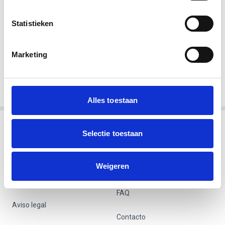
¿No encuentra lo que busca?
Refine su búsqueda con estos consejos:
Statistieken
Compruebe la ortografía del nombre de la
empresa
Pruebe un término de búsqueda más corto
Marketing
Busque por número KVK (8 dígitos)
Omita el nombre de la ciudad
Alles toestaan
Selectie toestaan
Términos y condiciones
Weigeren
Tarifas
Declaración de privacidad
FAQ
Aviso legal
Contacto