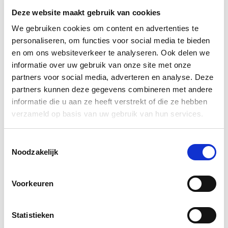
Deze website maakt gebruik van cookies
Beantragung des KVK-Auszugs in Ihrem Namen
We gebruiken cookies om content en advertenties te
Schnelle und digitale Lieferung per E-Mail oder
personaliseren, om functies voor social media te bieden
Post
en om ons websiteverkeer te analyseren. Ook delen we
MwSt.-Rechnung kann automatisch über das
informatie over uw gebruik van onze site met onze
Kontaktformular angefordert werden
partners voor social media, adverteren en analyse. Deze
partners kunnen deze gegevens combineren met andere
Kundendienst bei Fragen oder
informatie die u aan ze heeft verstrekt of die ze hebben
Nachlieférungsanfragen
verzameld op basis van uw gebruik van hun services.
Kein KvK-Konto oder Anmeldedaten erforderlich
Website in 9 Sprachen verfügbar dank unseres
Toestemmingsselectie
Sprachumschalters
Noodzakelijk
Mehrere Auszüge gleichzeitig in einer Bestellung
bestellen
Voorkeuren
Hinweis:
Die angegebenen KVK-Preise sind die
Statistieken
offiziellen Preise der Handelskammer. Sie können den