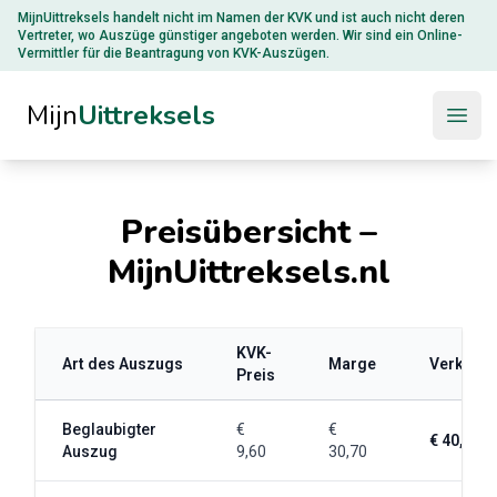
MijnUittreksels handelt nicht im Namen der
KVK
und ist auch nicht deren
Vertreter, wo Auszüge günstiger angeboten werden. Wir sind ein Online-
Vermittler für die Beantragung von KVK-Auszügen.
Mijn
Uittreksels
Open
Preisübersicht –
MijnUittreksels.nl
KVK-
Art des Auszugs
Marge
Verkaufs
Preis
Beglaubigter
€
€
€ 40,30
Auszug
9,60
30,70