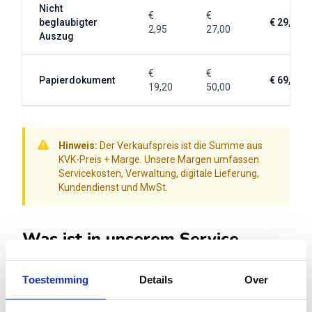
Nicht
€
€
beglaubigter
€ 29,95
2,95
27,00
Auszug
€
€
Papierdokument
€ 69,20
19,20
50,00
Hinweis:
Der Verkaufspreis ist die Summe aus
KVK-Preis + Marge. Unsere Margen umfassen
Servicekosten, Verwaltung, digitale Lieferung,
Kundendienst und MwSt.
Was ist in unserem Service
enthalten?
Toestemming
Details
Over
Unser Service umfasst mehr als nur die Beantragung
eines Auszugs. Sie profitieren von: