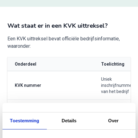
Wat staat er in een KVK uittreksel?
Een KVK uittreksel bevat officiële bedrijfsinformatie,
waaronder:
Onderdeel
Toelichting
Uniek
KVK nummer
inschrijfnummer
van het bedrijf
Statutaire naam +
Bedrijfsnaam
eventuele
handelsnamen
Toestemming
Details
Over
Bijv. BV,