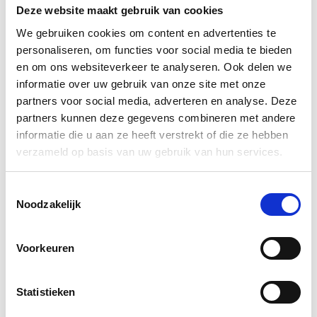
Deze website maakt gebruik van cookies
Rechtsvorm
eenmanszaak,
stichting, VOF
We gebruiken cookies om content en advertenties te
personaliseren, om functies voor social media te bieden
Officieel
en om ons websiteverkeer te analyseren. Ook delen we
Vestigingsadres
geregistreerd
informatie over uw gebruik van onze site met onze
adres
partners voor social media, adverteren en analyse. Deze
partners kunnen deze gegevens combineren met andere
Omschrijving van
informatie die u aan ze heeft verstrekt of die ze hebben
Activiteiten (SBI)
de
verzameld op basis van uw gebruik van hun services.
bedrijfsactiviteiten
Toestemmingsselectie
Namen van
Noodzakelijk
Bestuurders
bestuurders of
gemachtigden
Voorkeuren
Wie het bedrijf ma
Vertegenwoordigingsbevoegdheid
vertegenwoordige
Statistieken
Aandelenkapitaal