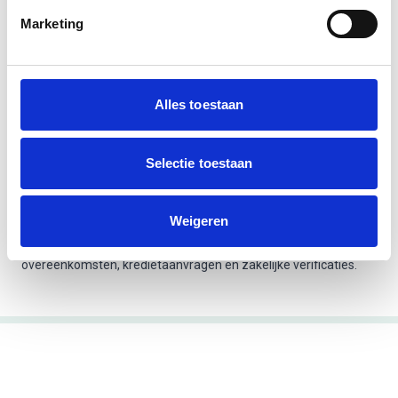
Kapitaal (indien van toepassing)
bij BV/NV
Marketing
Datum van
Oprichtingsdatum
inschrijving in het
Handelsregister
Alles toestaan
Historische
mutaties zoals
Selectie toestaan
Eventuele wijzigingen
adres- of
naamswijziging
Weigeren
Het KVK uittreksel wordt veel gebruikt voor identificatie,
overeenkomsten, kredietaanvragen en zakelijke verificaties.