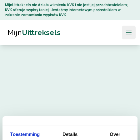
MijnUittreksels nie działa w imieniu
KVK
i nie jest jej przedstawicielem;
KVK oferuje wypisy taniej. Jesteśmy internetowym pośrednikiem w
zakresie zamawiania wypisów KVK.
Mijn
Uittreksels
Open
Toestemming
Details
Over