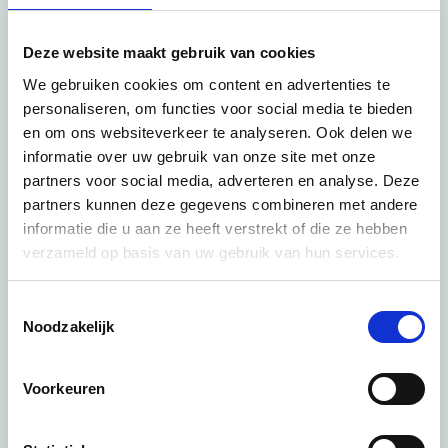
Deze website maakt gebruik van cookies
Zamów swój wypis z rejestru
We gebruiken cookies om content en advertenties te
handlowego KVK
personaliseren, om functies voor social media te bieden
en om ons websiteverkeer te analyseren. Ook delen we
informatie over uw gebruik van onze site met onze
Szukaj po numerze KVK lub nazwie firmy i
partners voor social media, adverteren en analyse. Deze
otrzymaj wypis za naszym pośrednictwem w
partners kunnen deze gegevens combineren met andere
ciągu 1 minuty na e-mail.
informatie die u aan ze heeft verstrekt of die ze hebben
verzameld op basis van uw gebruik van hun services.
Search
Szukaj
Toestemmingsselectie
Noodzakelijk
Voorkeuren