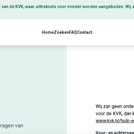
r van de
KVK
, waar uittreksels voor minder worden aangeboden. Wij z
Home
Zoeken
FAQ
Contact
Wij zijn geen onde
voor de KVK, dan 
www.kvk.nl/hulp-e
vragen van
Voor- en achterna