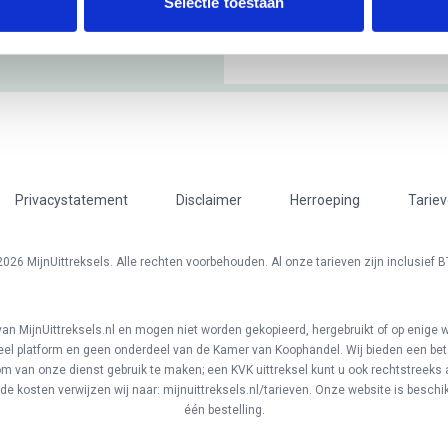
Selectie toestaan
Privacystatement
Disclaimer
Herroeping
Tarie
026 MijnUittreksels. Alle rechten voorbehouden. Al onze tarieven zijn inclusief 
an MijnUittreksels.nl en mogen niet worden gekopieerd, hergebruikt of op enige w
el platform en geen onderdeel van de Kamer van Koophandel. Wij bieden een bet
t om van onze dienst gebruik te maken; een KVK uittreksel kunt u ook rechtstreeks a
de kosten verwijzen wij naar: mijnuittreksels.nl/tarieven. Onze website is beschikb
één bestelling.