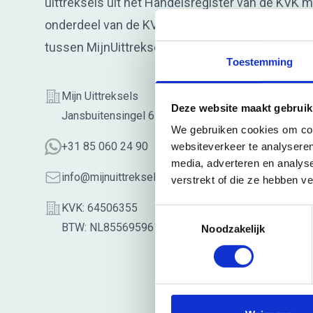
uittreksels uit het Handelsregister van de KVK m
onderdeel van de KVK. Er bestaat dus geen com
tussen MijnUittreksels.nl en KVK.
Toestemming
Adres
Mijn Uittreksels
Deze website maakt gebruik
Jansbuitensingel 6-3, 6811AA, Arnhem
We gebruiken cookies om cont
WhatsApp
+31 85 060 24 90
websiteverkeer te analyseren
media, adverteren en analys
Email
info@mijnuittreksels.nl
verstrekt of die ze hebben v
Bedrijf
KVK: 64506355
Toestemmingsselectie
BTW: NL855695961B01
Noodzakelijk