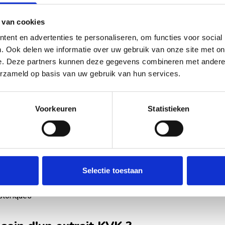
 van cookies
'extrait directement dans votre boîte mail.
ent en advertenties te personaliseren, om functies voor social
. Ook delen we informatie over uw gebruik van onze site met on
it KVK ?
e. Deze partners kunnen deze gegevens combineren met andere i
erzameld op basis van uw gebruik van hun services.
de la Chambre de commerce est un document officiel
registrée aux Pays-Bas.
Voorkeuren
Statistieken
s commerciaux et les coordonnées
tion
V ou entreprise individuelle)
e SBI)
Selectie toestaan
opriétaires
storiques