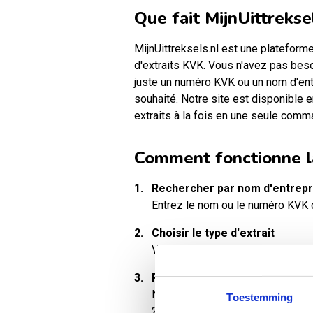
Que fait MijnUittreksel
MijnUittreksels.nl est une plateform
d'extraits KVK. Vous n'avez pas bes
juste un numéro KVK ou un nom d'ent
souhaité. Notre site est disponible
extraits à la fois en une seule comm
Comment fonctionne 
1.
Rechercher par nom d'entrep
Entrez le nom ou le numéro KVK d
2.
Choisir le type d'extrait
Vous pouvez choisir entre un extrai
3.
Payer en toute sécurité en lig
Nous acceptons diverses méthode
Toestemming
21% de TVA.