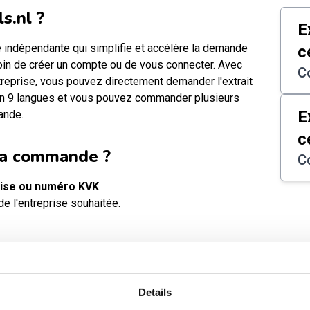
s.nl ?
E
e indépendante qui simplifie et accélère la demande
c
oin de créer un compte ou de vous connecter. Avec
C
reprise, vous pouvez directement demander l'extrait
 en 9 langues et vous pouvez commander plusieurs
E
ande.
c
la commande ?
C
rise ou numéro KVK
e l'entreprise souhaitée.
t certifié, non certifié ou papier.
ne
s de paiement sécurisées. Tous les tarifs incluent
Details