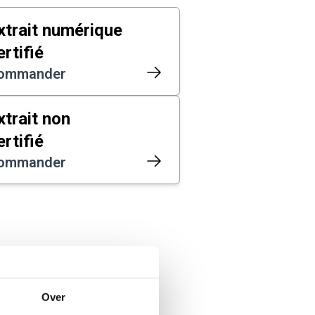
xtrait numérique
ertifié
ommander
xtrait non
ertifié
ommander
Over