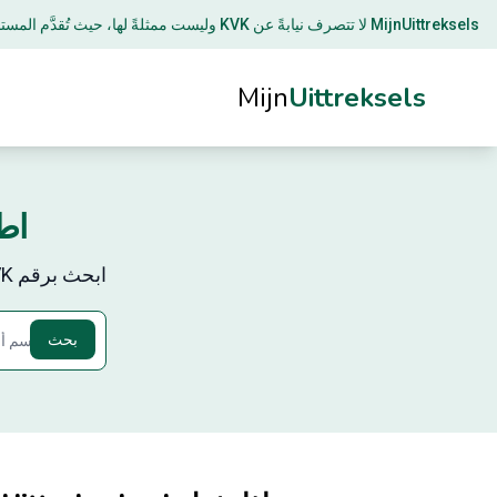
MijnUittreksels لا تتصرف نيابةً عن
KVK
وليست ممثلةً لها، حيث تُقدَّم الم
Mijn
Uittreksels
اطل
ابحث برقم KVK أو اسم الشركة واستلم مقتطفك خلال دقيقة واحدة عبر البريد الإلكتروني.
بحث