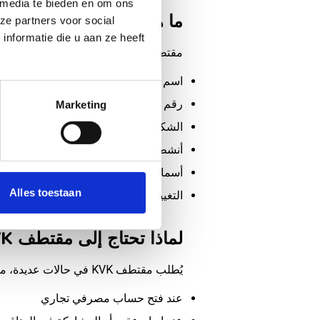
 media te bieden en om ons
ما هو مقتطف KVK؟
ze partners voor social
nformatie die u aan ze heeft
مقتطف من السجل التجاري لغرفة التجارة
اسم الشركة والأسماء التجارية وبيانات ال
رقم KVK وتاريخ التأسيس
Marketing
الشكل القانوني (مثل BV أو مؤسسة فردية)
أنشطة الأعمال (رمز SBI)
أسماء المديرين و/أو المالكين
Alles toestaan
التغييرات التاريخية المحتملة
لماذا تحتاج إلى مقتطف KVK؟
يُطلب مقتطف KVK في حالات عديدة، مثل:
عند فتح حساب مصرفي تجاري