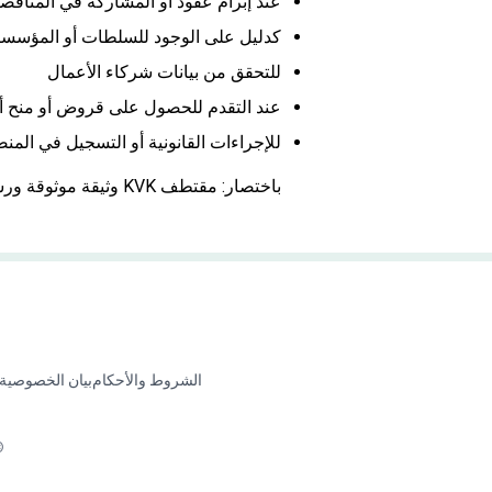
عند إبرام عقود أو المشاركة في المناقص
كدليل على الوجود للسلطات أو المؤسس
للتحقق من بيانات شركاء الأعمال
عند التقدم للحصول على قروض أو منح أو
للإجراءات القانونية أو التسجيل في المنص
باختصار: مقتطف KVK وثيقة موثوقة ورسمية تثبت أن الشركة تعمل بشكل قانوني في هولندا.
الشروط والأحكام
بيان الخصوصية
© 2026 MijnUittreksels.