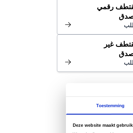
تطف رقمي
دق
لب
تطف غير
دق
لب
Toestemming
Deze website maakt gebruik