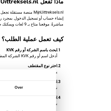
ماذا تفعل MijnUittreksels.nl؟
مباشرةً. موقعنا متاح بـ 9 لغات ويمكنك طلب عدة مستخرجات دفعة واحدة في طلب واحد.
كيف تعمل عملية الطلب؟
1.
ابحث باسم الشركة أو رقم KVK
أدخل اسم أو رقم KVK الشركة المطلوبة.
2.
اختر نوع المقتطف
يمكنك الاختيار بين مقتطف مصدق، غ
3.
ادفع بأمان عبر الإنترنت
Over
نقبل طرق دفع آمنة متعددة. جميع الأسعار تشمل 21% ضري
4.
استلم المقتطف عبر البريد الإلكترون
بعد الدفع الناجح، ستستلم المقتطف 