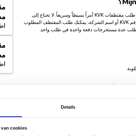
مق
MijnUittreksels.nl منصة مستقلة تجعل طلب مقتطفات KVK أمراً بسيطاً وسريعاً. لا تحتاج إلى
مص
إنشاء حساب أو تسجيل الدخول. بمجرد رقم KVK أو اسم الشركة، يمكنك طلب المقتطف المطلوب
اط
مق
مص
اط
ير مصدق، أو ورقي.
Details
بة القيمة المضافة.
ي
مباشرةً في صندوق بريدك.
 van cookies