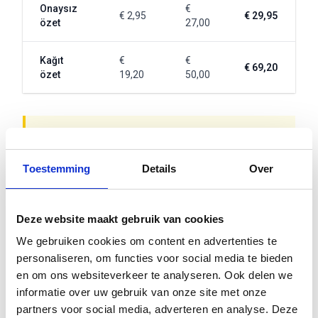
Onaysız
€
€ 2,95
€ 29,95
özet
27,00
Kağıt
€
€
€ 69,20
özet
19,20
50,00
Dikkat:
Satış fiyatı, KVK fiyatı + marjın toplamıdır.
Marjlarımız hizmet maliyetleri, yönetim, dijital
teslimat, müşteri hizmetleri ve KDV'yi içerir.
Toestemming
Details
Over
Hizmetimize neler dahil?
Deze website maakt gebruik van cookies
We gebruiken cookies om content en advertenties te
Hizmetimiz yalnızca özet talebinden fazlasını kapsar.
personaliseren, om functies voor social media te bieden
Şunlardan yararlanırsınız:
en om ons websiteverkeer te analyseren. Ook delen we
KVK özetinin sizin adınıza talep edilmesi
informatie over uw gebruik van onze site met onze
partners voor social media, adverteren en analyse. Deze
E-posta veya posta ile hızlı ve dijital teslimat