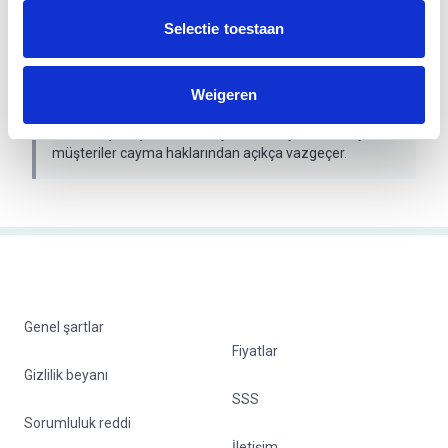
Ödemeden hemen sonra teslim edilen dijital bir ürün
Selectie toestaan
sipariş ediyorsunuz. Kanuna göre, sipariş sürecinde
anında teslimata açıkça onay vermenizle birlikte cayma
hakkı sona erer.
Weigeren
Dikkat:
İş müşterilerinin cayma hakkı yoktur. Bireysel
müşteriler cayma haklarından açıkça vazgeçer.
Genel şartlar
Fiyatlar
Gizlilik beyanı
SSS
Sorumluluk reddi
İletişim