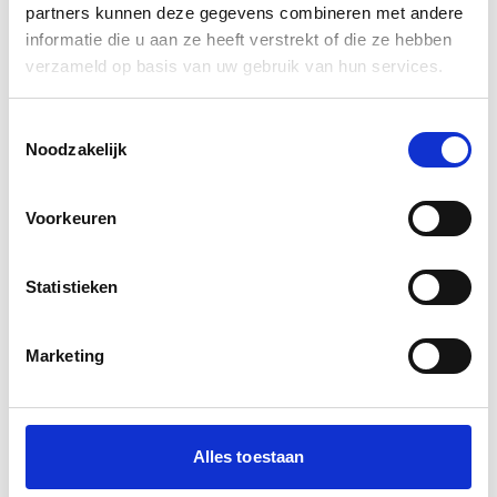
partners kunnen deze gegevens combineren met andere
KDV faturası iletişim formu aracılığıyla otomatik
informatie die u aan ze heeft verstrekt of die ze hebben
olarak talep edilebilir
verzameld op basis van uw gebruik van hun services.
Sorular veya yeniden teslimat talepleri için müşteri
hizmetleri
Toestemmingsselectie
Noodzakelijk
KvK hesabı veya giriş bilgisi gerekmez
Dil değiştirici sayesinde web sitemiz 9 dilde
kullanılabilir
Voorkeuren
Tek siparişte birden fazla özet sipariş edebilirsiniz
Statistieken
Dikkat:
Belirtilen KVK fiyatları, Ticaret Odası'nın resmi
fiyatlarıdır. Özeti doğrudan kvk.nl üzerinden de talep
Marketing
edebilirsiniz.
Cayma hakkı
Alles toestaan