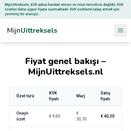
MijnUittreksels,
KVK
adına hareket etmez ve onun temsilcisi değildir; KVK
özetleri daha uygun fiyata sunmaktadır. KVK özetlerini talep etmek için
çevrimiçi bir aracıyız.
Mijn
Uittreksels
Open
Fiyat genel bakışı –
MijnUittreksels.nl
KVK
Satış
Özet türü
Marj
fiyatı
fiyatı
Onaylı
€
€ 9,60
€ 40,30
özet
30,70